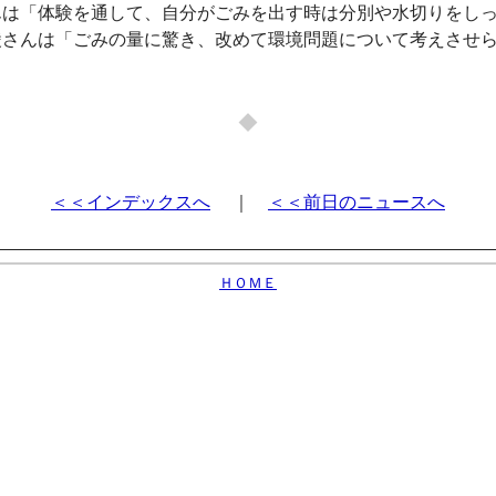
んは「体験を通して、自分がごみを出す時は分別や水切りをし
綾さんは「ごみの量に驚き、改めて環境問題について考えさせ
◆
＜＜インデックスへ
｜
＜＜前日のニュースへ
ＨＯＭＥ