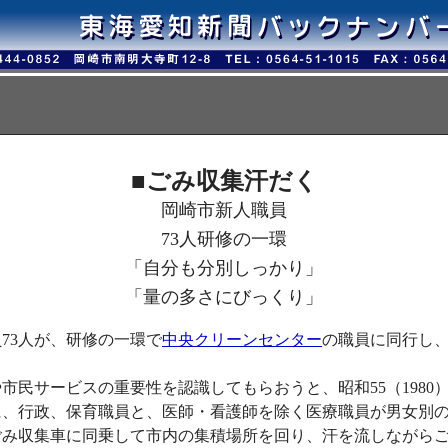
■
ごみ収集汗だく
岡崎市新人職員
73人研修の一環
「自分も分別しっかり」
「量の多さにびっくり」
73人が、研修の一環で
中央クリーンセンター
の職員に同行し
市民サービスの重要性を認識してもらおうと、昭和55（1980
間に、行政、保育職員と、医師・看護師を除く医療職員が男女別
がごみ収集車に同乗して市内の集積場所を回り、汗を流しながら