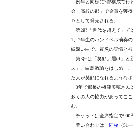
例年と同様に3部構成で行
会 高校の部」で金賞を獲得
Ｄとして発売される。
第2部「世代を超えて」では
1、2年生のハンドベル演奏
縁深い曲で、震災の記憶と被
第3部は「笑顔よ届け」と
ス」、白鳥教諭をはじめ、こ
た人が笑顔になれるようなポ
3年で部長の板津美穂さん
多くの人の協力があってここ
む。
チケットは全席指定で900
問い合わせは、
同校
（51