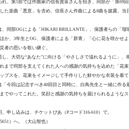
われ、第1部では作曲家の信長貴富さんを招き、同部が「第69
した楽曲「悪意」を含め、信長さん作曲による8曲を披露。当
、同部OGによる「HIKARI BRILLANTE」、保護者らの
のほか、3年生とOG、保護者による「群青」「心に花を咲かせ
災者の思いを歌い継ぐ。
題し、大切な“あなた”に向ける「やさしさで溢れるように」、
れまで同部を支えてくれた人への感謝の気持ちを込めた「花束
ップスを、花束をイメージして手作りした鮮やかな衣装を着て
は「今回は記念すべき40回目と同時に、白鳥先生と一緒に作る
までやってこれた。笑顔と感謝の気持ちを届けられるようなス
円。申し込みは、チケットぴあ（Pコード316-610）で。
―5651）へ。（大山智也）