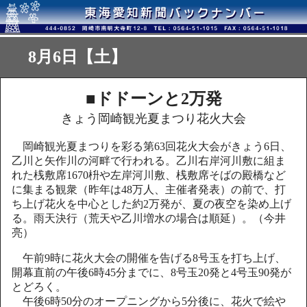
8月6日【土】
■ドドーンと2万発
きょう岡崎観光夏まつり花火大会
岡崎観光夏まつりを彩る第63回花火大会がきょう6日、
乙川と矢作川の河畔で行われる。乙川右岸河川敷に組ま
れた桟敷席1670枡や左岸河川敷、桟敷席そばの殿橋など
に集まる観衆（昨年は48万人、主催者発表）の前で、打
ち上げ花火を中心とした約2万発が、夏の夜空を染め上げ
る。雨天決行（荒天や乙川増水の場合は順延）。（今井
亮）
午前9時に花火大会の開催を告げる8号玉を打ち上げ、
開幕直前の午後6時45分までに、8号玉20発と4号玉90発が
とどろく。
午後6時50分のオープニングから5分後に、花火で絵や