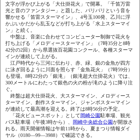
文字が浮かび上がる「大仕掛花火」で開幕。「千笛万雷
光と音のファンタジー」と題した、バリバリという音を
響かせる「笛雷スターマイン」、4号玉100発、乙川に浮
かぶいかだから乱玉などが打ち上がる「水上スターマイ
ン」と続く。
中盤は、音楽に合わせてコンピューター制御で花火を
打ち上げる「メロディースターマイン」（7時35分と8時
42分の2回）から県選抜百花園コンクール、各種スターマ
インが連続して上がる。
江戸時代から三河に伝わり、赤、緑、銀の金魚が四方
に泳ぎ回るように川面を照らす「金魚花火」（7時59分）
も登場。8時22分の「銀滝」（銀滝超大仕掛花火）では、
300メートルにわたって銀色の火の粉が滝のように降り注
ぐ。
終盤は超大仕掛花火、大スターマイン、メロディース
ターマイン、創作スターマイン、ジャンボスターマイン
が連続して最高潮を迎える。終了は8時56分の予定。
「花火ビュースポット」として
岡崎公園
駐車場、観光
バス駐車場（午後3時から）、
岡崎中央総合公園
が開放さ
れる。雨天開催情報は午前11時から、夏まつり情報ダイ
ヤル（0180―99―3988）で確認できる。