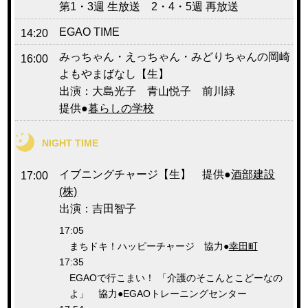
第1・3週 生放送 2・4・5週 再放送
EGAO TIME
14:20
みっちゃん・えっちゃん・みどりちゃんの岡崎
16:00
よもやまばなし【生】
出演：大島光子 青山悦子 前川緑
提供●
暮らしの学校
NIGHT TIME
イブニングチャージ【生】 提供●
酒部建設
17:00
(株)
出演：吉田智子
17:05
まちドキ！ハッピーチャージ 協力●
幸田町
17:35
EGAOで行こまい！ 「介護のそこんとこどーなの
よ」 協力●EGAOトレーニングセンター