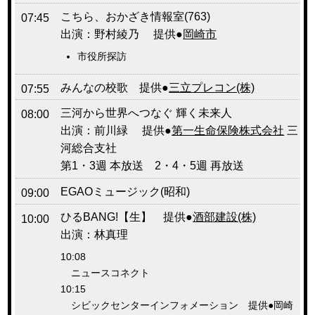
こちら、おかざき情報室(763)
07:45
出演：野村綾乃 提供●
岡崎市
市役所探訪
みんなの校歌 提供●
三立プレコン(株)
07:55
三河から世界へつなぐ 輝く未来人
08:00
出演：前川緑 提供●
第一生命保険株式会社
三
河総合支社
第1・3週 本放送 2・4・5週 再放送
EGAOミュージック(昭和)
09:00
ひるBANG!【生】 提供●
酒部建設(株)
10:00
出演：林真理
10:08
ニュースコネクト
10:15
シビックセンターインフォメーション 提供●岡崎