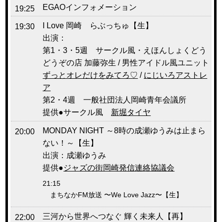
EGAOインフォメーション
19:25
I Love 岡崎 らぶっちゅ【生】
19:30
出演：
第1・3・5週 サークル風・えほんしょくどう
どうぞの店 加藤弥生 / 男性アイドル風ユニット
ずっとオレだけをみてろ♡
/
にじいろアストレ
ア
第2・4週 一般社団法人岡崎青年会議所
提供●サークル風
新堀タイヤ
MONDAY NIGHT ～8時の成瀬ゆうみは止まら
20:00
ない！～【生】
出演：成瀬ゆうみ
提供●
ジャズの街岡崎発信連絡協議会
21:15
まちなかFM放送 〜We Love Jazz〜【生】
三河から世界へつなぐ 輝く未来人【再】
22:00