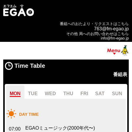
番組へのおたより・リクエストはこちら
763@fm-egao.jp
その他 局へのお問い合わせはこちら
info@fm-egao.jp
Time Table
番組表
MON
TUE
WED
THU
FRI
SAT
SUN
DAY TIME
EGAOミュージック(2000年代〜)
07:00