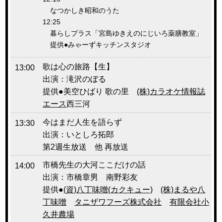
なつかしき昭和のうた
12:25
暮らしプラス「宮島ゆきえのにじいろ薬膳教室」
提供●
みゃーずキッチンスタジオ
歌は心の旅路【生】
13:00
出演：滝沢のぼる
提供●美空ひばり 歌の里
(株)カラオケ情報誌
エース
西三河
今はまだ人生を語らず
13:30
出演：いとしろ拓郎
第2週生放送 他 再放送
市橋先生の大河ここだけの話
14:00
出演：市橋章男 南野彩友
提供●
(資)八丁味噌(カクキュー)
(株)まるや八
丁味噌
タニザワフーズ株式会社
有限会社小
久井農場