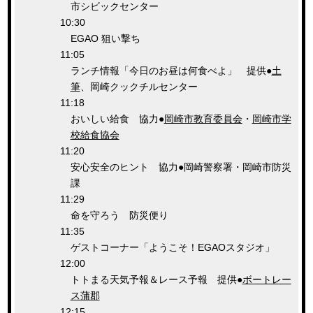
市シビックセンター
10:30
EGAO 狙い撃ち
11:05
ランチ情報「今日のお昼は何食べよ」 提供●
土
筆
、岡崎クックチルセンター
11:18
おいしい給食 協力●
岡崎市教育委員会
・
岡崎市学
校給食協会
11:20
安心安全のヒント 協力●岡崎警察署・岡崎市防災
課
11:29
命を守ろう 防災便り
11:35
ゲストコーナー「ようこそ！EGAOスタジオ」
12:00
トトまる天気予報＆レース予報 提供●
ボートレー
ス蒲郡
12:15