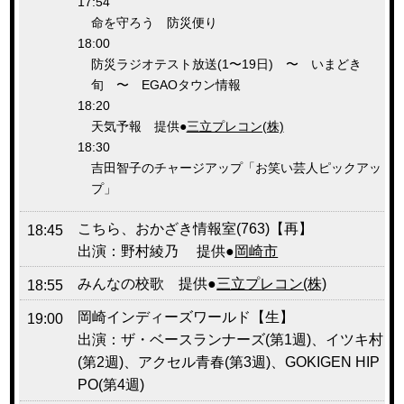
17:54
命を守ろう 防災便り
18:00
防災ラジオテスト放送(1〜19日) 〜 いまどき
旬 〜 EGAOタウン情報
18:20
天気予報 提供●
三立プレコン(株)
18:30
吉田智子のチャージアップ「お笑い芸人ピックアッ
プ」
こちら、おかざき情報室(763)【再】
18:45
出演：野村綾乃 提供●
岡崎市
みんなの校歌 提供●
三立プレコン(株)
18:55
岡崎インディーズワールド【生】
19:00
出演：ザ・ベースランナーズ(第1週)、イツキ村
(第2週)、アクセル青春(第3週)、
GOKIGEN HIP
PO(第4週)