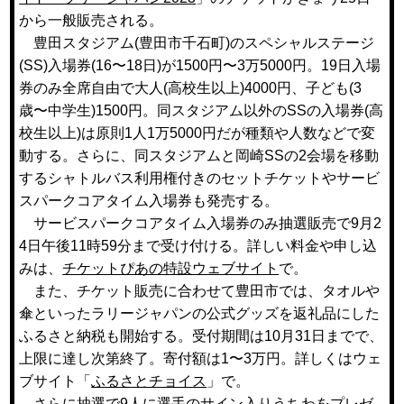
から一般販売される。
豊田スタジアム(豊田市千石町)のスペシャルステージ
(SS)入場券(16〜18日)が1500円〜3万5000円。19日入場
券のみ全席自由で大人(高校生以上)4000円、子ども(3
歳〜中学生)1500円。同スタジアム以外のSSの入場券(高
校生以上)は原則1人1万5000円だが種類や人数などで変
動する。さらに、同スタジアムと岡崎SSの2会場を移動
するシャトルバス利用権付きのセットチケットやサービ
スパークコアタイム入場券も発売する。
サービスパークコアタイム入場券のみ抽選販売で9月2
4日午後11時59分まで受け付ける。詳しい料金や申し込
みは、
チケットぴあの特設ウェブサイト
で。
また、チケット販売に合わせて豊田市では、タオルや
傘といったラリージャパンの公式グッズを返礼品にした
ふるさと納税も開始する。受付期間は10月31日までで、
上限に達し次第終了。寄付額は1〜3万円。詳しくはウェ
ブサイト「
ふるさとチョイス
」で。
さらに抽選で9人に選手のサイン入りうちわをプレゼ