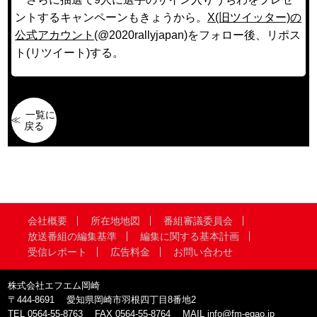
ントするキャンペーンもきょうから。
X(旧ツイッター)の
公式アカウント
(@2020rallyjapan)をフォロー後、リポス
ト(リツイート)する。
一覧に
戻る
会社概要
所在地地図
番組審議委員会
放送番組の編集基準
編集に関する基本計画
受信レポート
広告料金
お問い合わせ
株式会社エフエム岡崎
〒444-8691
愛知県岡崎市羽根四丁目8番地2
TEL
0564-55-8763
FAX
0564-55-8764
MAIL
info@fm-egao.jp