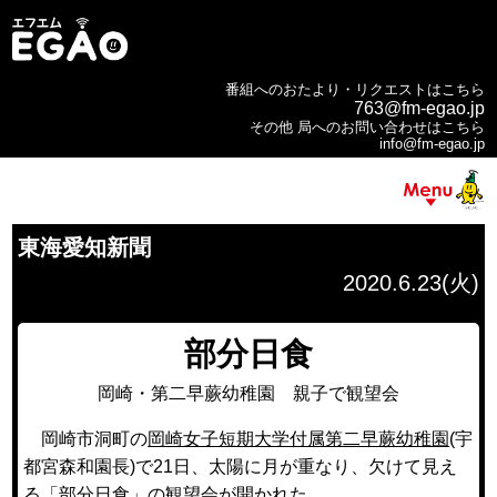
番組へのおたより・リクエストはこちら
763@fm-egao.jp
その他 局へのお問い合わせはこちら
info@fm-egao.jp
東海愛知新聞
2020.6.23(火)
部分日食
岡崎・第二早蕨幼稚園 親子で観望会
岡崎市洞町の
岡崎女子短期大学付属第二早蕨幼稚園
(宇
都宮森和園長)で21日、太陽に月が重なり、欠けて見え
る「部分日食」の観望会が開かれた。