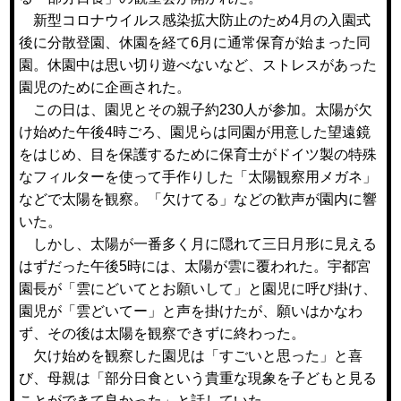
新型コロナウイルス感染拡大防止のため4月の入園式
後に分散登園、休園を経て6月に通常保育が始まった同
園。休園中は思い切り遊べないなど、ストレスがあった
園児のために企画された。
この日は、園児とその親子約230人が参加。太陽が欠
け始めた午後4時ごろ、園児らは同園が用意した望遠鏡
をはじめ、目を保護するために保育士がドイツ製の特殊
なフィルターを使って手作りした「太陽観察用メガネ」
などで太陽を観察。「欠けてる」などの歓声が園内に響
いた。
しかし、太陽が一番多く月に隠れて三日月形に見える
はずだった午後5時には、太陽が雲に覆われた。宇都宮
園長が「雲にどいてとお願いして」と園児に呼び掛け、
園児が「雲どいてー」と声を掛けたが、願いはかなわ
ず、その後は太陽を観察できずに終わった。
欠け始めを観察した園児は「すごいと思った」と喜
び、母親は「部分日食という貴重な現象を子どもと見る
ことができて良かった」と話していた。