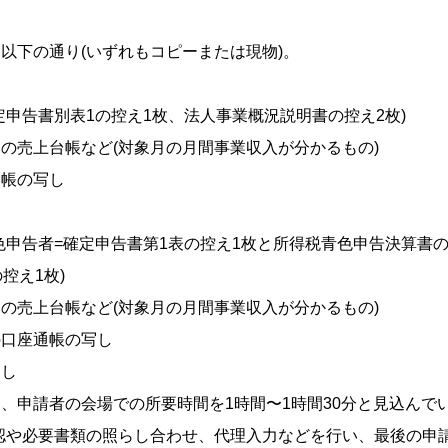
以下の通り(いずれもコピーまたは現物)。
定申告書別表1の控え1枚、法人事業概況説明書の控え2枚)
の売上台帳など(対象月の月間事業収入が分かるもの)
通帳の写し
色申告者=確定申告書第1表の控え1枚と所得税青色申告決算書
控え1枚)
の売上台帳など(対象月の月間事業収入が分かるもの)
の口座通帳の写し
写し
、申請者の会場での所要時間を1時間〜1時間30分と見込んで
認や必要書類の照らし合わせ、代理入力などを行い、最後の申請