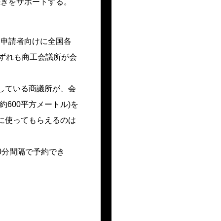
続きをサポートする。
る申請者向けに全国各
いずれも商工会議所が会
している
商議所
が、会
600平方メートル)を
に使ってもらえるのは
30分間隔で予約でき