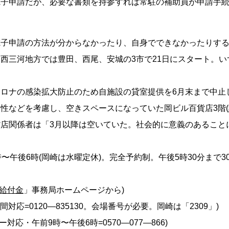
電子申請だが、必要な書類を持参すれば常駐の補助員が申請手
電子申請の方法が分からなかったり、自身でできなかったりす
西三河地方では豊田、西尾、安城の3市で21日にスタート。
ロナの感染拡大防止のため自施設の貸室提供を6月末まで中止
性などを考慮し、空きスペースになっていた岡ビル百貨店3階(約
店関係者は「3月以降は空いていた。社会的に意義のあること
時〜午後6時(岡崎は水曜定休)。完全予約制。午後5時30分まで
給付金
」事務局ホームページから)
間対応=0120—835130。会場番号が必要。岡崎は「2309」)
対応・午前9時〜午後6時=0570—077—866)