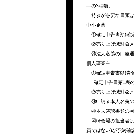
—の3種類。
持参が必要な書類は
中小企業
①確定申告書類(確
②売り上げ減対象月
③法人名義の口座
個人事業主
①確定申告書類(青
=確定申告書第1表の
②売り上げ減対象月
③申請者本人名義
④本人確認書類の
岡崎会場の担当者は
員ではない)が予約確