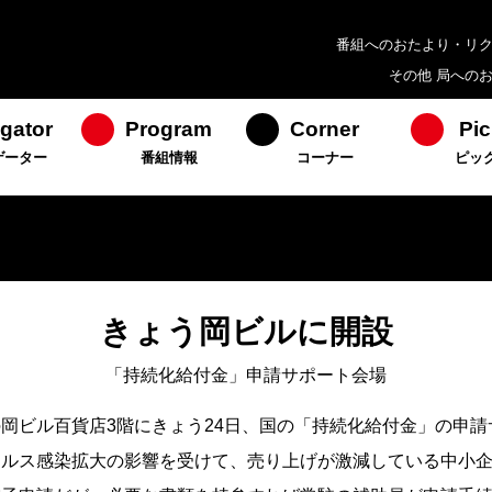
番組へのおたより・リ
その他 局への
gator
Program
Corner
Pic
ゲーター
番組情報
コーナー
ピッ
きょう岡ビルに開設
「持続化給付金」申請サポート会場
岡ビル百貨店3階にきょう24日、国の「持続化給付金」の申
イルス感染拡大の影響を受けて、売り上げが激減している中小