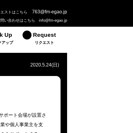
763@fm-egao.jp
クエストはこちら
お問い合わせはこちら
info@fm-egao.jp
k Up
Request
クアップ
リクエスト
2020.5.24(日)
請サポート会場が設置さ
企業や個人事業主を支