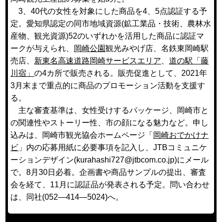
3、40代の女性を対象にした商品を4、5点認証する予
定。愛知県認定の同市地域資源(鉱工業品・技術、農林水
産物、観光資源)52のいずれかを活用した商品に認証マ
ークが与えられ、
岡崎公園
観光みやげ店、名鉄東岡崎駅
売店、
新東名高速道路岡崎サービスエリア
、
道の駅「藤
川宿」
の4カ所で販売される。販売促進として、2021年
3月末まで重点的に商品のプロモーション活動を支援す
る。
主な審査基準は、女性受けするパッケージ、岡崎市と
の関連性やストーリー性、市の顔になる魅力など。申し
込みは、岡崎市観光協会ホームページ「
岡崎おでかけナ
ビ
」内の応募用紙に必要事項を記入し、JTBコミュニケ
ーションデザイン(kurahashi727@jtbcom.co.jp)にメール
で。8月30日必着。企画書や商品サンプルの提出、審査
会を経て、11月に認証品が発表される予定。問い合わせ
は、同社(052―414―5024)へ。