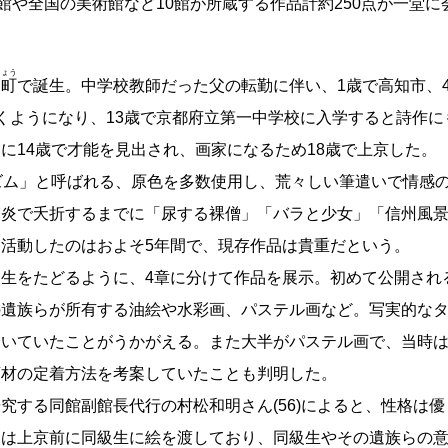
同館や全国の美術館など10館が所蔵する作品計約250点が一堂に
ちょう
崗町
で誕生。中学校教師だった父の転勤に伴い、1歳で高知市、
くようになり、13歳で京都府立第一中学校に入学すると詩作
に14歳で才能を見出され、画家になるため18歳で上京した。
ズム」と呼ばれる、原色を多数使用し、荒々しい筆遣いで情感
肺炎で夭折するまでに「尿する裸僧」「バラと少女」「信州風
活動したのはおよそ5年間で、現存作品は貴重だという。
生をたどるように、4章に分けて作品を展示。初めて公開され
の遺族らが所有する油絵や水彩画、パステル画など。写実的な
磨いていたことがうかがえる。また大半がパステル画で、当時
画材の定着方法を考案していたことも判明した。
究する同館副館長代行の村松和明さん(56)によると、性格は
多は上京前に同級生に絵を渡しており、同級生やその遺族らの