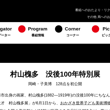
番組へのおたより・リ
その他 局への
gator
Program
Corner
Pic
ゲーター
番組情報
コーナー
ピッ
村山槐多 没後100年特別展
岡崎・子美博 128点を初公開
市出身の画家、村山槐多(1882―1919年)の没後100年にち
天才 村山槐多展」が6月1日から、
おかざき世界子ども美術博