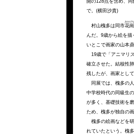
開の128点を含め、
で。(
横田沙貴
)
みかげ
村山槐多は同市
花
んだ。9歳から絵を描
いとこで画家の山本鼎
19歳で「アニマリ
確立させた。結核性
残したが、画家として
同展では、槐多の人
中学校時代の同級生
が多く、基礎技術を
ため、槐多が独自の
槐多の絵画などを研
れていたという。槐