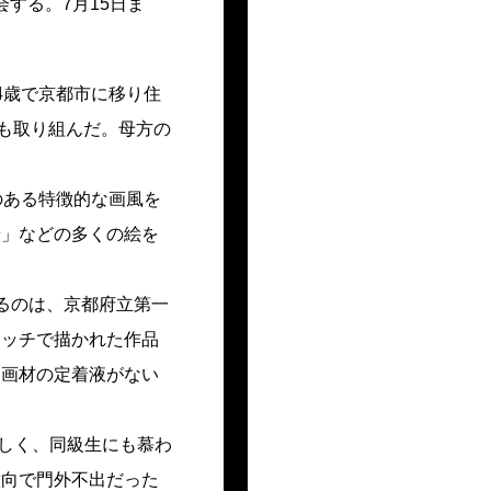
会する。7月15日ま
4歳で京都市に移り住
にも取り組んだ。母方の
のある特徴的な画風を
景」などの多くの絵を
るのは、京都府立第一
タッチで描かれた作品
は画材の定着液がない
優しく、同級生にも慕わ
意向で門外不出だった