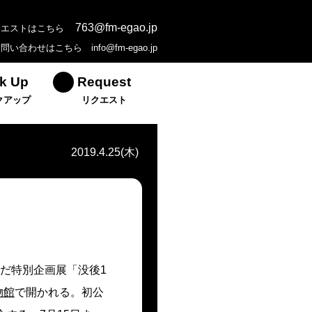
763@fm-egao.jp
クエストはこちら
お問い合わせはこちら
info@fm-egao.jp
k Up
Request
クアップ
リクエスト
2019.4.25(木)
なんだ特別企画展「没後1
物館
で開かれる。初公