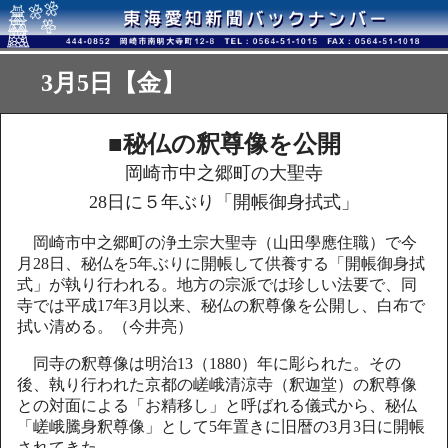
3月5日【金】
■
秘仏の釈尊像を公開
岡崎市中之郷町の大聖寺
28日に５年ぶり「開帳御身拭式」
岡崎市中之郷町の浄土宗大聖寺（山田學應住職）で今
月28日、秘仏を5年ぶりに開帳して供養する「開帳御身拭
式」が執り行われる。地方の宗派では珍しい法要で、同
寺では平成17年3月以来、秘仏の釈尊像を公開し、白布で
拭い清める。（今井亮）
同寺の釈尊像は明治13（1880）年に彫られた。その
後、執り行われた京都の嵯峨清涼寺（釈迦堂）の釈尊像
との対面による「お精移し」と呼ばれる儀式から、秘仏
「嵯峨騰身釈尊像」として5年置きに旧暦の3月3日に開帳
されてきた。