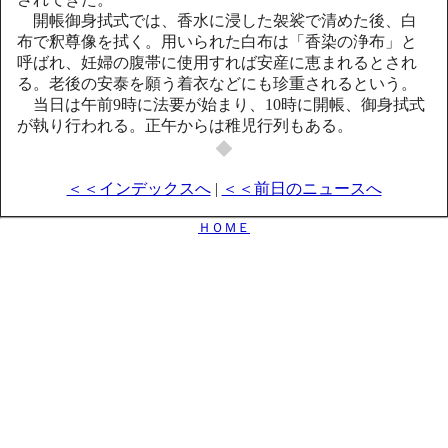
開帳御身拭式では、香水に浸した袈裟で清めた後、白
布で釈尊像を拭く。用いられた白布は「香染の浄布」と
呼ばれ、妊婦の腹帯に使用すれば安産に恵まれるとされ
る。老後の安泰を願う着衣などにも珍重されるという。
当日は午前9時に法要が始まり、10時に開帳、御身拭式
が執り行われる。正午からは稚児行列もある。
◆
＜＜インデックスへ
|
＜＜前日のニュースへ
ＨＯＭＥ