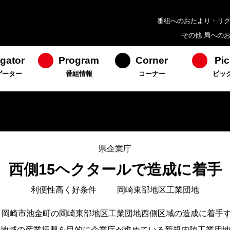
番組へのおたより・リ
その他 局への
gator
Program
Corner
Pic
ゲーター
番組情報
コーナー
ピッ
県企業庁
西側15ヘクタールで造成に着手
利便性高く好条件 岡崎東部地区工業団地
、岡崎市池金町の岡崎東部地区工業団地西側区域の造成に着手
地域の産業振興を目的に企業庁が進めている新規内陸工業用地