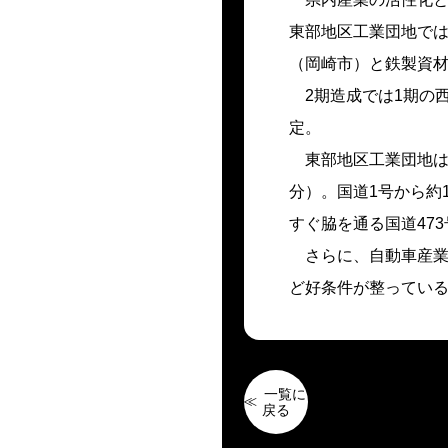
東部地区工業団地では
（岡崎市）と鉄製資
2期造成では1期の西
定。
東部地区工業団地は、
分）。国道1号から約
すぐ脇を通る国道47
さらに、自動車産業
ど好条件が整ってい
一覧に
戻る