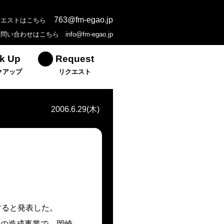
763@fm-egao.jp
クエストはこちら
お問い合わせはこちら
info@fm-egao.jp
k Up
Request
クアップ
リクエスト
2006.6.29(木)
すると発表した。
の造成事業で、岡崎