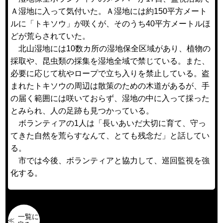
Ａ湿地に入って気付いた。Ａ湿地には約150平方メート
ルに「トキソウ」が咲くが、そのうち40平方メートルほ
どが荒らされていた。
北山湿地には10数カ所の湿地保全区域があり、植物の
採取や、昆虫類の採集を湿地全域で禁じている。また、
必要に応じて杭やロープで立ち入りを禁止している。盗
まれたトキソウの周辺は散策のための木道があるが、手
の届く範囲には咲いておらず、湿地の中に入って採った
とみられ、人の足跡も見つかっている。
ボランティアの1人は「長いあいだ大切に育て、守っ
てきた自然を荒らすなんて、とても残念だ」と話してい
る。
市では今後、ボランティアと協力して、巡回監視を強
化する。
一覧に