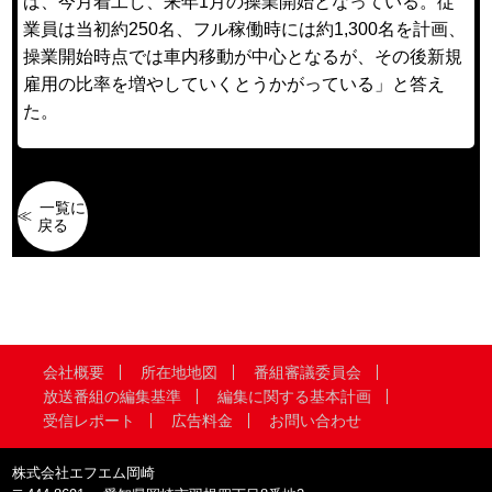
ば、今月着工し、来年1月の操業開始となっている。従
業員は当初約250名、フル稼働時には約1,300名を計画、
操業開始時点では車内移動が中心となるが、その後新規
雇用の比率を増やしていくとうかがっている」と答え
た。
一覧に
戻る
会社概要
所在地地図
番組審議委員会
放送番組の編集基準
編集に関する基本計画
受信レポート
広告料金
お問い合わせ
株式会社エフエム岡崎