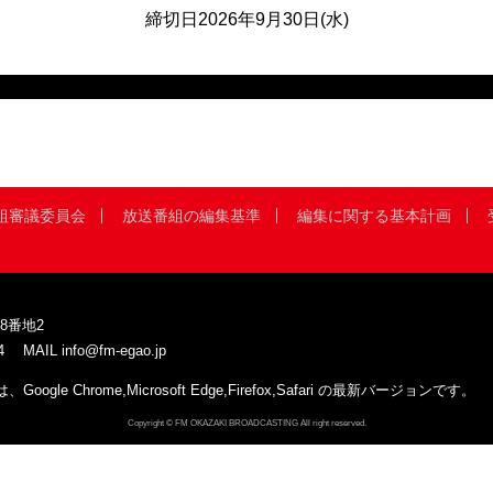
締切日2026年9月30日(水)
組審議委員会
放送番組の編集基準
編集に関する基本計画
8番地2
4
MAIL
info@fm-egao.jp
 Chrome,Microsoft Edge,Firefox,Safari の最新バージョンです。
Copyright © FM OKAZAKI BROADCASTING All right reserved.