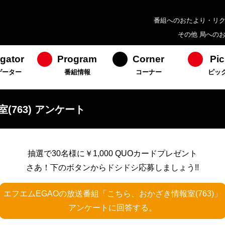
番組へのおたより・リ
その他 局への
gator
Program
Corner
Pic
ゲーター
番組情報
コーナー
ピッ
763) アンケート
抽選で30名様に￥1,000 QUOカードプレゼント
さあ！下のボタンからドシドシ応募しましょう!!
エフエムEGAOの放送番組「こちら、おかざき情報室(763)」
アンケートに回答する。