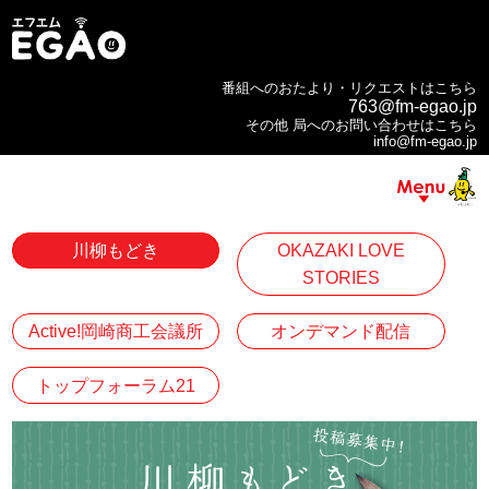
番組へのおたより・リクエストはこちら
763@fm-egao.jp
その他 局へのお問い合わせはこちら
info@fm-egao.jp
川柳もどき
OKAZAKI LOVE
STORIES
Active!岡崎商工会議所
オンデマンド配信
トップフォーラム21