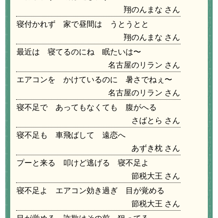
翔のんまな
寝付かれず 家で昼間は うとうとと
翔のんまな
最近は 寝てるのにね 眠たいは〜
名古屋のリラン
エアコンを かけているのに 暑さでねぇ〜
名古屋のリラン
寝不足で あってもなくても 腹がへる
さばとら
寝不足も 車飛ばして 遠恋へ
あずき枕
プーと来る 叩けど逃げる 寝不足よ
節税大王
寝不足よ エアコン効き過ぎ 目が覚める
節税大王