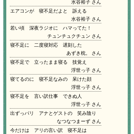
水谷裕子
エアコンが 寝不足だよと 訴える
水谷裕子
若い頃 深夜ラジオに ハマってた！
チュンチュクチュン
寝不足に 二度寝対応 遅刻した
あずき枕。
寝不足で 立ったまま寝る 技覚え
浮世っ子
寝てるのに 寝不足なみの 呆けた顔
浮世っ子
寝不足を 言い訳仕事 できぬ人
浮世っ子
出ずっパリ アナとゲストの 笑み陰り
なつなつまーず
今だけは アリの言い訳 寝不足は