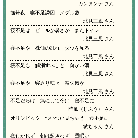
カンタンテ
熱帯夜 寝不足誘因 メダル数
北見三風
寝不足は ビールか暑さか またトイレ
北見三風
寝不足や 株価の乱れ ダウを見る
北見三風
寝不足も 解消すべしと 向かい酒
北見三風
寝不足や 寝返り転々 転失気か
北見三風
不足だらけ 気にして今は 寝不足に
時風（じふう）
オリンピック ついつい見ちゃう 寝不足に
敏ちゃん
寝付かれず 朝は起きれず 昼眠い