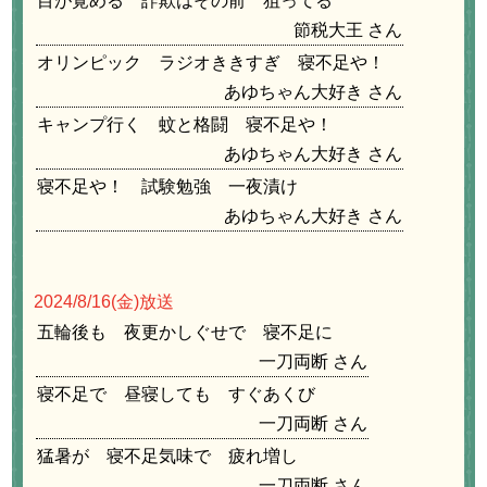
目が覚める 詐欺はその前 狙ってる
節税大王
オリンピック ラジオききすぎ 寝不足や！
あゆちゃん大好き
キャンプ行く 蚊と格闘 寝不足や！
あゆちゃん大好き
寝不足や！ 試験勉強 一夜漬け
あゆちゃん大好き
2024/8/16
(金)放送
五輪後も 夜更かしぐせで 寝不足に
一刀両断
寝不足で 昼寝しても すぐあくび
一刀両断
猛暑が 寝不足気味で 疲れ増し
一刀両断