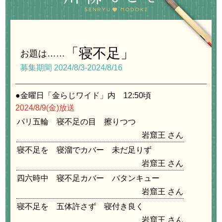
「寝不足」
お題は……
募集期間 2024/8/3-2024/8/16
●金曜日「金らじワイド」内 12:50頃
2024/8/9
(金)放送
パリ五輪 寝不足の目 擦りつつ
岩窟王
寝不足を 寝溜でカバー 未だ足りず
岩窟王
四六時中 寝不足カバー バタンキュー
岩窟王
寝不足を 五体許さず 寝付き良く
岩窟王