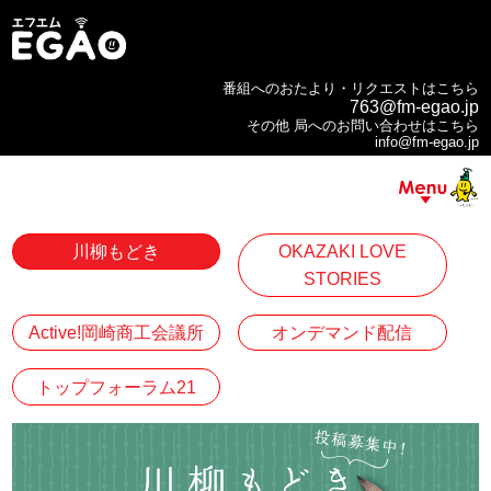
番組へのおたより・リクエストはこちら
763@fm-egao.jp
その他 局へのお問い合わせはこちら
info@fm-egao.jp
川柳もどき
OKAZAKI LOVE
STORIES
Active!岡崎商工会議所
オンデマンド配信
トップフォーラム21