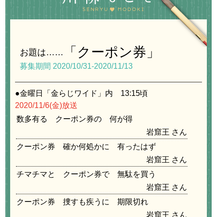
「クーポン券」
お題は……
募集期間
2020/10/31
-
2020/11/13
●金曜日「金らじワイド」内 13:15頃
2020/11/6
(金)放送
数多有る クーポン券の 何が得
岩窟王
クーポン券 確か何処かに 有ったはず
岩窟王
チマチマと クーポン券で 無駄を買う
岩窟王
クーポン券 捜すも疾うに 期限切れ
岩窟王