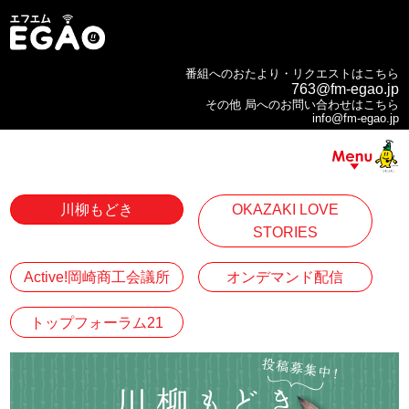
番組へのおたより・リクエストはこちら
763@fm-egao.jp
その他 局へのお問い合わせはこちら
info@fm-egao.jp
川柳もどき
OKAZAKI LOVE
STORIES
Active!岡崎商工会議所
オンデマンド配信
トップフォーラム21