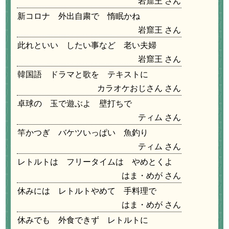
岩窟王
新コロナ 外出自粛で 惰眠かね
岩窟王
此れといい したい事など 老い夫婦
岩窟王
韓国語 ドラマと歌を テキストに
カラオケおじさん
卓球の 玉で遊ぶよ 壁打ちで
ティム
竿かつぎ バケツいっぱい 魚釣り
ティム
レトルトは フリータイムは やめとくよ
はま・めが
休みには レトルトやめて 手料理で
はま・めが
休みでも 外食できず レトルトに