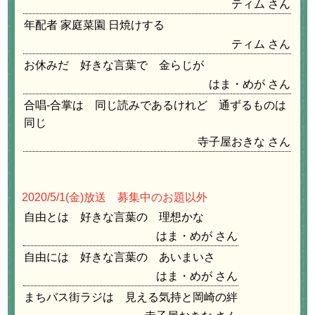
ティム
年配者 家庭菜園 日焼けする
ティム
お休みだ 好きな言葉で 金らじが
はま・めが
合唱-合掌は 同じ読みであるけれど 通ずるものは
同じ
寺子屋おきな
2020/5/1
(金)放送 募集中のお題以外
自由とは 好きな言葉の 理想かな
はま・めが
自由には 好きな言葉の あいまいさ
はま・めが
まちバス街ラジは 見える気持と岡崎の絆