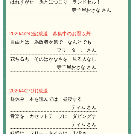
はれすがた 孫とにつこり ランドセル！
寺子屋おきな
2020/4/24
(金)放送 募集中のお題以外
自由とは 為政者次第で なんとでも
フリーター。
花ちるも そのはかなさを 見る人なし
寺子屋おきな
2020/4/27
(月)放送
昼休み 本を読んでは 昼寝する
ティム
音楽を カセットテープに ダビングす
ティム
妖怪は フリー・タイムは 出没さ