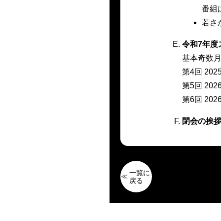
番組
若さ
令和7年度
基本奇数月
第4回 20
第5回 202
第6回 202
閉会の挨
一覧に
戻る