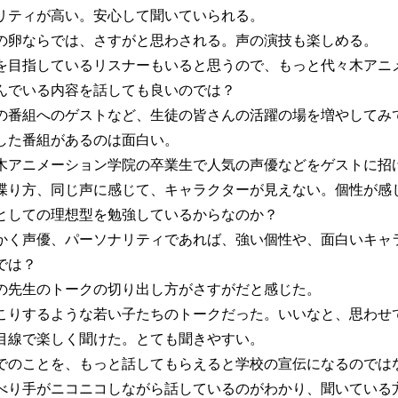
リティが高い。安心して聞いていられる。
の卵ならでは、さすがと思わされる。声の演技も楽しめる。
を目指しているリスナーもいると思うので、もっと代々木アニ
んでいる内容を話しても良いのでは？
の番組へのゲストなど、生徒の皆さんの活躍の場を増やしてみ
した番組があるのは面白い。
木アニメーション学院の卒業生で人気の声優などをゲストに招
喋り方、同じ声に感じて、キャラクターが見えない。個性が感
としての理想型を勉強しているからなのか？
かく声優、パーソナリティであれば、強い個性や、面白いキャ
では？
の先生のトークの切り出し方がさすがだと感じた。
こりするような若い子たちのトークだった。いいなと、思わせ
目線で楽しく聞けた。とても聞きやすい。
でのことを、もっと話してもらえると学校の宣伝になるのでは
べり手がニコニコしながら話しているのがわかり、聞いている