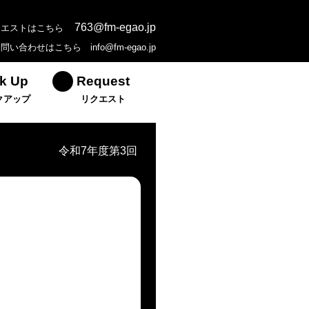
763@fm-egao.jp
クエストはこちら
お問い合わせはこちら
info@fm-egao.jp
k Up
Request
クアップ
リクエスト
令和7年度第3回