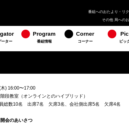
番組へのおたより・リ
その他 局への
gator
Program
Corner
Pic
ゲーター
番組情報
コーナー
ピッ
) 16:00〜17:00
内 階段教室（オンラインとのハイブリッド）
員総数10名 出席7名 欠席3名、会社側出席5名 欠席4名
、開会のあいさつ