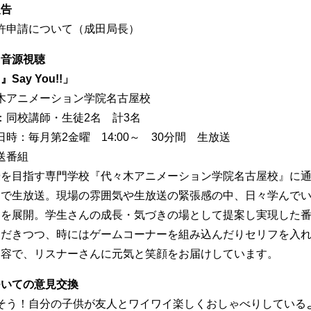
報告
許申請について（成田局長）
・音源視聴
Say You!!」
木アニメーション学院名古屋校
：同校講師・生徒2名 計3名
日時：毎月第2金曜 14:00～ 30分間 生放送
送番組
優を目指す専門学校『代々木アニメーション学院名古屋校』に
ーで生放送。現場の雰囲気や生放送の緊張感の中、日々学んで
クを展開。学生さんの成長・気づきの場として提案し実現した
ただきつつ、時にはゲームコーナーを組み込んだりセリフを入
内容で、リスナーさんに元気と笑顔をお届けしています。
ついての意見交換
そう！自分の子供が友人とワイワイ楽しくおしゃべりしている