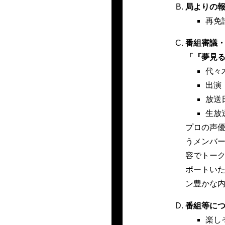
局よりの
再免
番組審議
「『夢見る』
代々
出演
放送
生放
プロの声
うメンバ
容でトー
ポートい
ン豊かな
番組等に
楽し