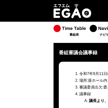
Time Table
Navi
番組表
ナビ
番組審議会議事録
令和7年9月11日(木
場所:葵ホール
審議委員出欠:委
議事録
議長より