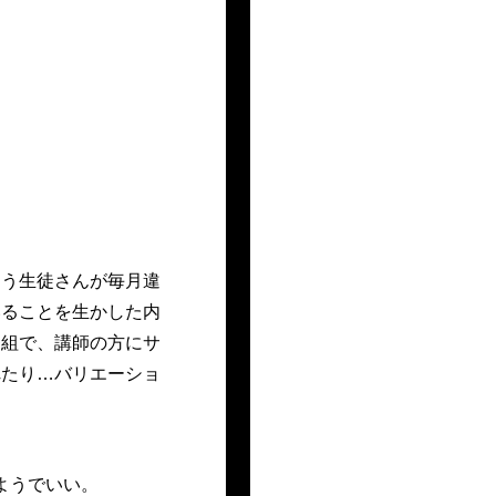
通う生徒さんが毎月違
いることを生かした内
番組で、講師の方にサ
れたり…バリエーショ
ようでいい。