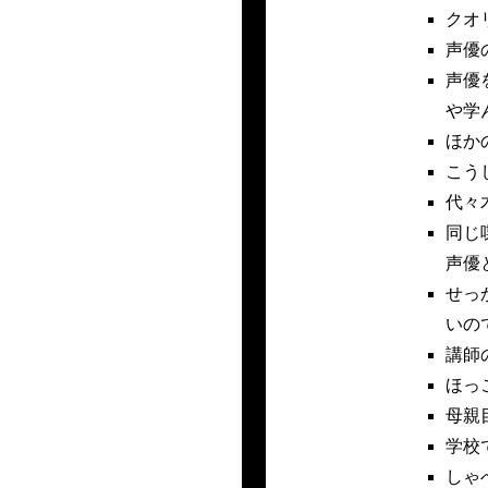
クオ
声優
声優
や学
ほか
こう
代々
同じ
声優
せっ
いの
講師
ほっ
母親
学校
しゃ